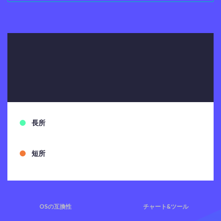
長所
短所
OSの互換性
チャート&ツール